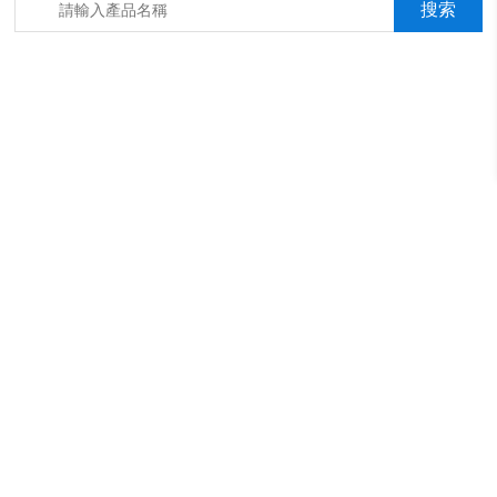
箱，淋雨抖音成年版箱，汽車內飾材料燃燒抖音成年版機