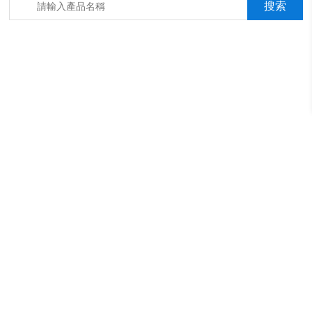
箱，淋雨抖音成年版箱，汽車內飾材料燃燒抖音成年版機