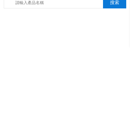
箱，淋雨抖音成年版箱，汽車內飾材料燃燒抖音成年版機