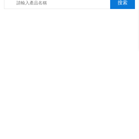
箱，淋雨抖音成年版箱，汽車內飾材料燃燒抖音成年版機