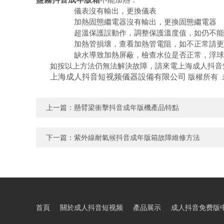
1.
儀表沒有輸出，更換儀表
2.
加熱固態繼電器沒有輸出，更換固態繼電器
3.
超溫保護誤動作，調整保護溫度值，如仍不能
4.
加熱管損壞，查看加熱管電阻，如不正常請更
5.
缺水導致加熱屏蔽，檢查水位是否正常，浮球
如按以上方法仍無法解決故障，請來電
上海成人抖音
上海成人抖音短视频儀器設備有限公司
版權所有
上一篇：
懸臂梁衝擊抖音成年版機產品特點
下一篇：
紫外線耐氣候抖音成年版箱故障維修方法
首頁
關於成人抖音短视频
產品展示
成人抖音免费版