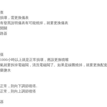
查
損壞，需更換儀表
有發黑說明儀表有可能燒掉，就要更換儀表
開關
路器
值
小時以上就是正常損壞，應該更換噴嘴
1000
氣就要拆掉電磁閥，清洗電磁閥了。如果是線圈燒掉，就要更換配
藥鹽水
正常，則向下調節噴塔
.
正常，則向上調節噴塔
器