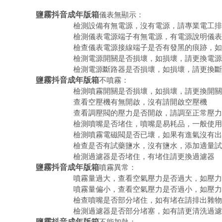
鹽霧抖音成年版箱
儀表無顯示：
1.
檢測設備有無電源，沒有電源，請專業電工排
2.
檢測儀表電源端子有無電源，有電源說明儀表
3.
檢查儀表電源接線端子是否有發黑的痕跡，如
4.
檢測電源開關是否損壞，如損壞，請更換電源
5.
檢測電源斷路器是否損壞，如損壞，請更換
斷
鹽霧抖音成年版箱
不噴霧：
1.
檢測噴霧開關是否損壞，如損壞，請更換開關
2.
查看空壓機有無開啟，沒有請開啟空壓機
3.
查看調壓閥的壓力是否開啟，請調至正常壓力
4.
檢測噴嘴是否堵住，噴嘴是易耗品，一般使用
5.
檢測噴霧電磁閥是否已壞，如果有進氣沒有出
6.
檢查是否有試藥鹽水，沒有鹽水，添加適量試
7.
檢測過濾器是否堵住，有堵住請更換
過濾器
鹽霧抖音成年版箱
噴霧異常：
1.
噴霧量過大，查看空氣壓力是否過大，如壓力
2.
噴霧量偏小，查看空氣壓力是否過小，如壓力
3.
檢查噴嘴是否部分堵住，如有堵在請排出雜物
4.
檢測過濾器是否部分堵塞，如有請更清洗過濾
鹽霧抖音成年版箱
不能加熱：