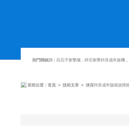
熱門關鍵詞：
抗石子衝擊儀，碎石衝擊抖音成年版機，散熱器內部腐蝕抖音成年版台，恒溫恒濕抖音成年版箱,
當前位置：
首頁
>
技術文章
>
鹽霧抖音成年版箱故障