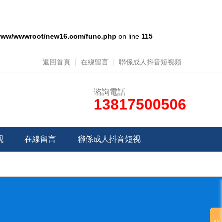
www/wwwroot/new16.com/func.php
on line
115
返回首頁
在線留言
聯係成人抖音短视频
谘詢電話
13817500506
观
在線留言
聯係成人抖音短视
频