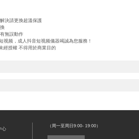
解決請更換超溫保護
換
有無誤動作
短视频
，成人抖音短视频儀器竭誠為您服務！
未經授權
不得用於商業目的
（周一至周日9:00- 19:00）
中心