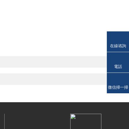
在線谘詢
電話
微信掃一掃