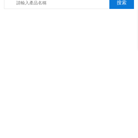
箱，淋雨抖音成年版箱，汽車內飾材料燃燒抖音成年版機