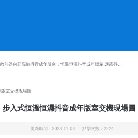
鹽霧抖音成年版機,紫外光耐氣候老化抖音成年版箱,氙燈老化抖音成年版箱，沙塵抖音成年版箱，淋雨抖音成年版箱，汽車內飾材料燃燒抖音成年版機
年版室交機現場圖
步入式恒溫恒濕抖音成年版室交機現場圖
更新時間：2023-11-03 點擊次數：2224