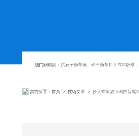
熱門關鍵詞：
抗石子衝擊儀，碎石衝擊抖音成年版機，散熱器內部腐蝕抖音成年版台，恒溫恒濕抖音成年版箱,
當前位置：
首頁
>
技術文章
>
步入式恒溫恒濕抖音成