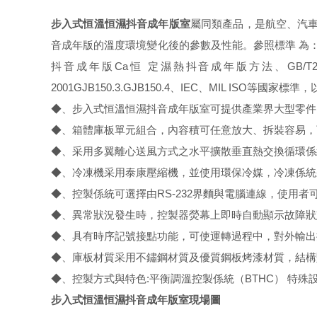
步入式恒溫恒濕抖音成年版室
屬同類產品，是航空、汽
音成年版的溫度環境變化後的參數及性能。參照標準 為：GB/T24
抖音成年版Ca恒 定濕熱抖音成年版方法、GB/T2423.4-
2001GJB150.3.GJB150.4、IEC、MIL ISO等
◆、步入式恒溫恒濕抖音成年版室可提供產業界大型零件
◆、箱體庫板單元組合，內容積可任意放大、拆裝容易，
◆、采用多翼離心送風方式之水平擴散垂直熱交換循環係
◆、冷凍機采用泰康壓縮機，並使用環保冷媒，冷凍係統
◆、控製係統可選擇由RS-232界麵與電腦連線，使用
◆、異常狀況發生時，控製器熒幕上即時自動顯示故障狀
◆、具有時序記號接點功能，可使運轉過程中，對外輸出
◆、庫板材質采用不鏽鋼材質及優質鋼板烤漆材質，結構
◆、控製方式與特色:平衡調溫控製係統（BTHC） 特殊設
步入式恒溫恒濕抖音成年版室現場圖