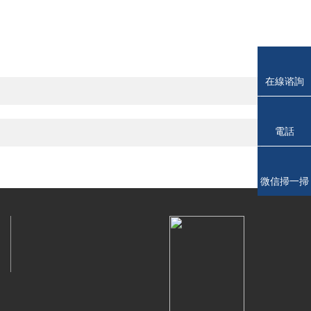
在線谘詢
電話
微信掃一掃