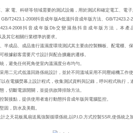
車、家 電、科研等領域需要的測試設備，用於測試和確定電工、電
23.1-2008抖音成年版A低溫抖音成年版方法、GB/T2423.2-20
2008抖音成年版Db交變濕熱抖音成年版方法，本產品滿足GB/T2423.1-
國家標準，以及其它相關行業標準的要求。
、半成品、成品進行溫濕度環境測試其主要由控製麵板、配電櫃、
可根據顧客需要尺寸設計與配合擴廠的遷移。
統，避免任何死角使室內溫濕度分布均勻。
采用二元式低溫回路係統設計，並於不同溫域采用不同壓縮機工作
者可以在電腦熒幕上設計程式，收集測試資料與記錄，呼叫程式執行，
態，切斷電源開關，並提供故障排除方法。
控製接點，提供使用者進行動態抖音成年版與電腦監控。
堅固，防水及美觀。
計之天花板風扇送風強製循環係統,以P.I.D.方式控製SSR,使係