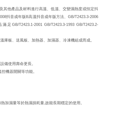
子及其他產品及材料進行高溫、低溫、交變濕熱度或恒定抖
08抖音成年版B高溫抖音成年版方法、GB/T2423.3-2006
2001 GB/T2423.3-1993 GB/T2423.2-
保溫庫板、送風板、加熱器、加濕器、冷凍機組成而成。
使設備使用壽命更長。
遙控機器開關等功能。
統之加熱加濕量等於熱濕損耗量,故能長期穩定的使用。