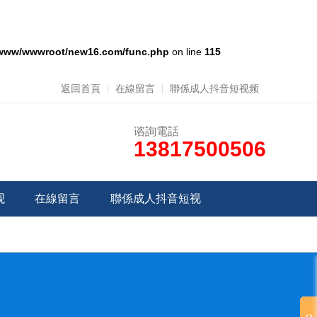
www/wwwroot/new16.com/func.php
on line
115
返回首頁
在線留言
聯係成人抖音短视频
谘詢電話
13817500506
观
在線留言
聯係成人抖音短视
频