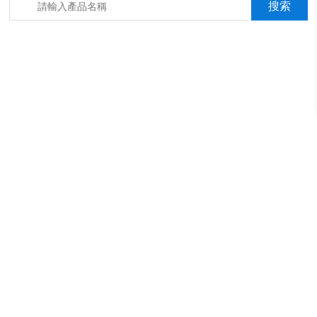
箱，淋雨抖音成年版箱，汽車內飾材料燃燒抖音成年版機