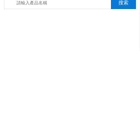
箱，淋雨抖音成年版箱，汽車內飾材料燃燒抖音成年版機