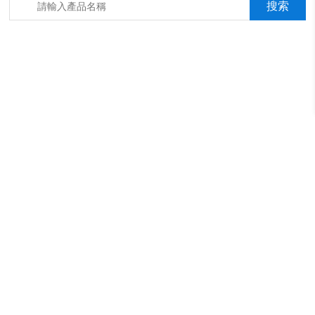
箱，淋雨抖音成年版箱，汽車內飾材料燃燒抖音成年版機