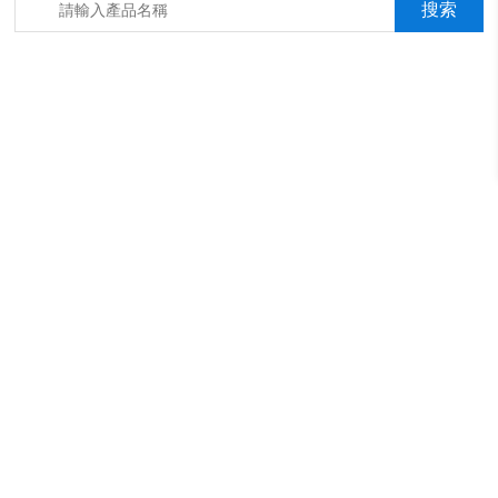
箱，淋雨抖音成年版箱，汽車內飾材料燃燒抖音成年版機