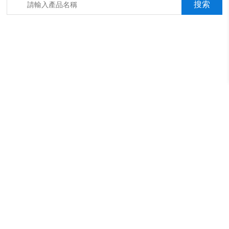
箱，淋雨抖音成年版箱，汽車內飾材料燃燒抖音成年版機