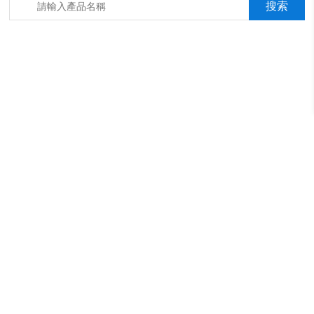
箱，淋雨抖音成年版箱，汽車內飾材料燃燒抖音成年版機