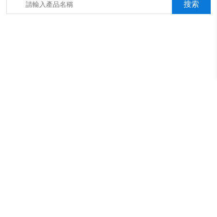
箱，淋雨抖音成年版箱，汽車內飾材料燃燒抖音成年版機