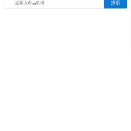
箱，淋雨抖音成年版箱，汽車內飾材料燃燒抖音成年版機