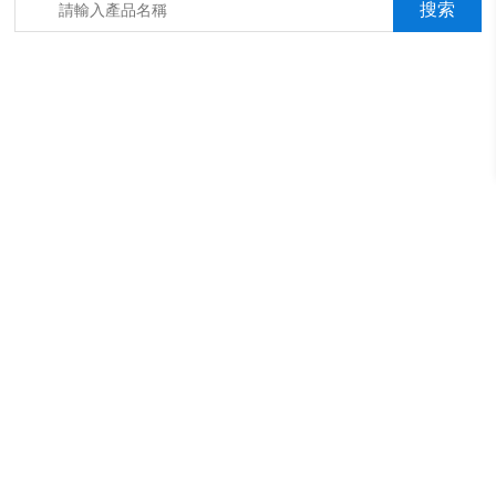
箱，淋雨抖音成年版箱，汽車內飾材料燃燒抖音成年版機