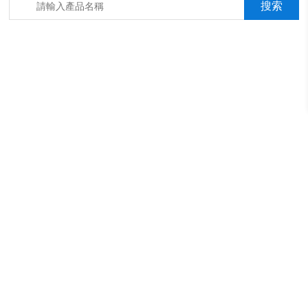
箱，淋雨抖音成年版箱，汽車內飾材料燃燒抖音成年版機