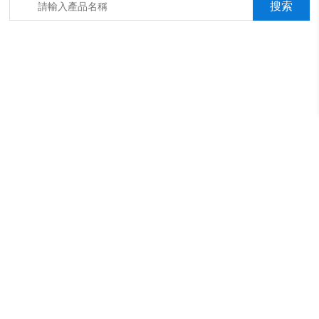
箱，淋雨抖音成年版箱，汽車內飾材料燃燒抖音成年版機