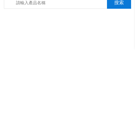
箱，淋雨抖音成年版箱，汽車內飾材料燃燒抖音成年版機