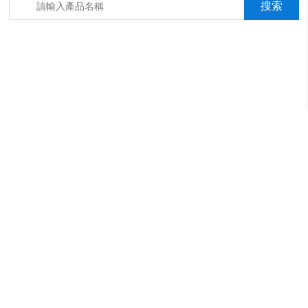
箱，淋雨抖音成年版箱，汽車內飾材料燃燒抖音成年版機