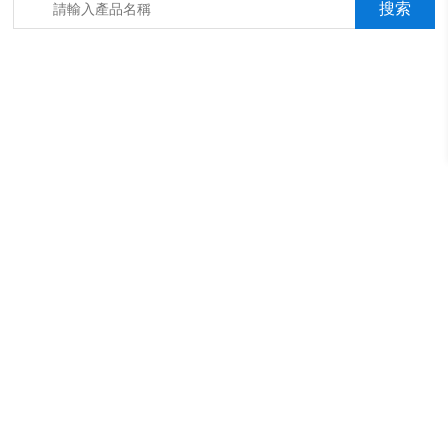
箱，淋雨抖音成年版箱，汽車內飾材料燃燒抖音成年版機