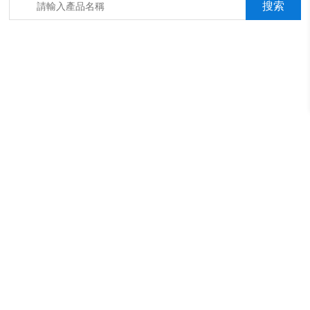
箱，淋雨抖音成年版箱，汽車內飾材料燃燒抖音成年版機