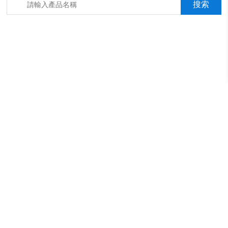
箱，淋雨抖音成年版箱，汽車內飾材料燃燒抖音成年版機