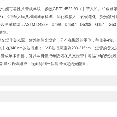
性能可靠性抖音成年版，參照GB/T14522-93《中華人民共和國
11-2008）《中華人民共和國國家標準—硫化橡膠人工氣候老化（熒光紫外燈
M D4329、D499、D4587、D5208、G154、G53；ISO 4892
版標準。
光燈作發光源。紫外線熒光燈管，分布在機器的兩側，每側各4隻。有UV
集中在340 nm的波長處；UV-B波長範圍為280-315nm，燈管
成年版影響，所以本抖音成年版箱在八支燈管中每隔1/4的熒光燈
新燈和舊燈組成，從而得到一個輸出恒定的光能量；