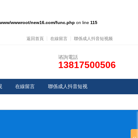
/www/wwwroot/new16.com/func.php
on line
115
返回首頁
在線留言
聯係成人抖音短视频
谘詢電話
13817500506
观
在線留言
聯係成人抖音短视
频