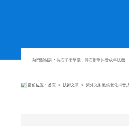
熱門關鍵詞：
抗石子衝擊儀，碎石衝擊抖音成年版機，散熱器內部腐蝕抖音成年版台，恒溫恒濕抖音成年版箱,
當前位置：
首頁
>
技術文章
>
紫外光耐氣候老化抖音