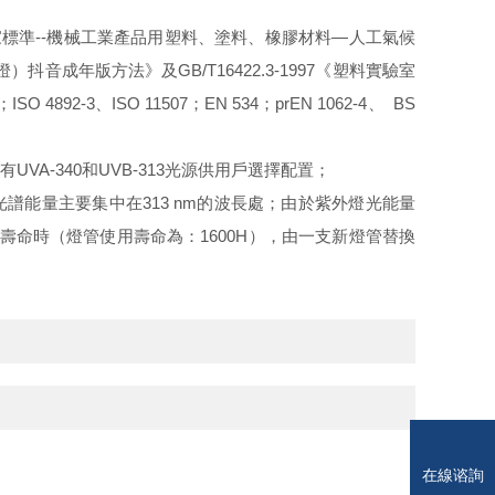
國家標準--機械工業產品用塑料、塗料、橡膠材料—人工氣候
）抖音成年版方法》及GB/T16422.3-1997《塑料實驗室
-3、ISO 11507；EN 534；prEN 1062-4、 BS
A-340和UVB-313光源供用戶選擇配置；
的發光光譜能量主要集中在313 nm的波長處；由於紫外燈光能量
壽命時（燈管使用壽命為：1600H），由一支新燈管替換
在線谘詢