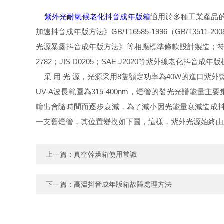
紫外光耐氣候老化抖音成年版箱
適用於多種工業產品的
加速抖音成年版方法》GB/T16585-1996（GB/T35
光源暴露抖音成年版方法》等相應標準條款設計製造；符合測試標準：AST
2782；JIS D0205；SAE J2020等紫外線老化抖音成年
采 用 光 源，光源采用8隻額定功率為40W的進口紫外熒
UV-A波長範圍為315-400nm，燈管的發光光譜能量主要
輸出會隨時間而逐步衰減，為了減小因光能量衰減造成抖音
一支舊燈管，其位置變換如下圖，這樣，紫外光源始終由
上一篇：
真空幹燥箱使用常識
下一篇：
高溫抖音成年版箱故障處理方法