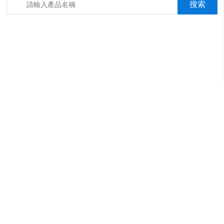
箱，淋雨抖音成年版箱，汽車內飾材料燃燒抖音成年版機