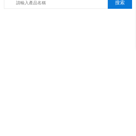
箱，淋雨抖音成年版箱，汽車內飾材料燃燒抖音成年版機