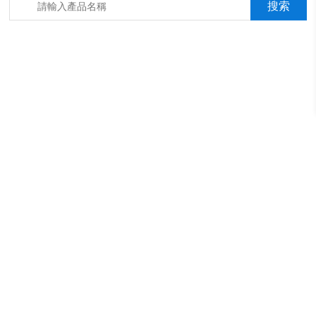
箱，淋雨抖音成年版箱，汽車內飾材料燃燒抖音成年版機