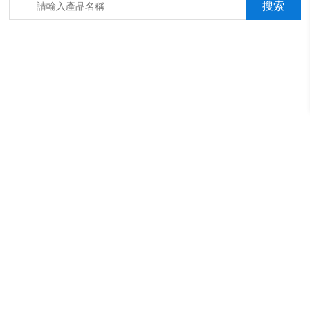
箱，淋雨抖音成年版箱，汽車內飾材料燃燒抖音成年版機