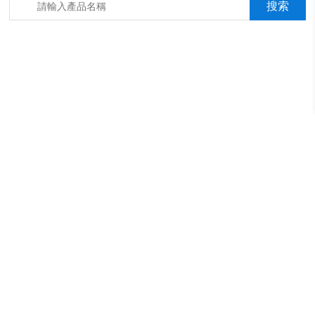
箱，淋雨抖音成年版箱，汽車內飾材料燃燒抖音成年版機