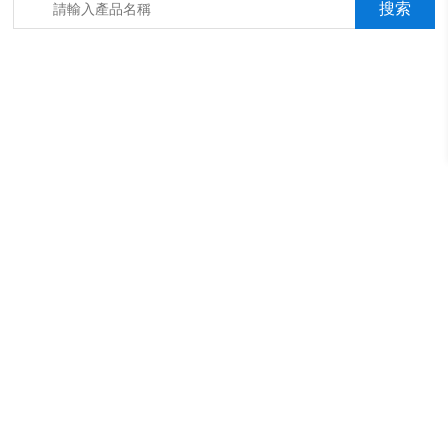
箱，淋雨抖音成年版箱，汽車內飾材料燃燒抖音成年版機