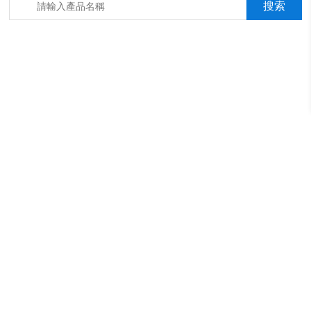
箱，淋雨抖音成年版箱，汽車內飾材料燃燒抖音成年版機