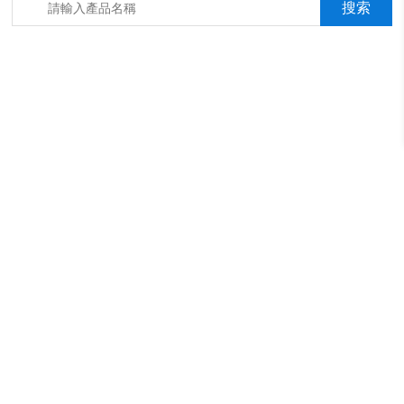
箱，淋雨抖音成年版箱，汽車內飾材料燃燒抖音成年版機