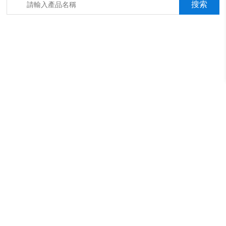
箱，淋雨抖音成年版箱，汽車內飾材料燃燒抖音成年版機