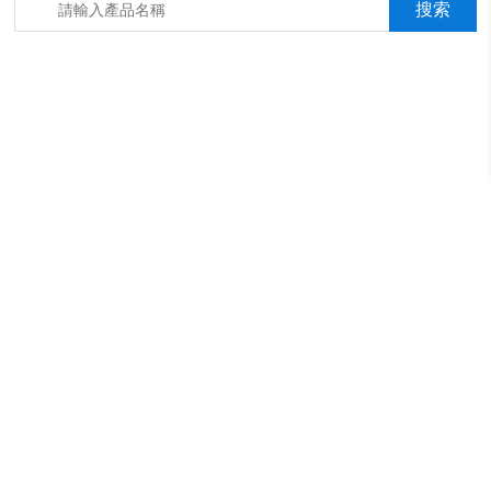
箱，淋雨抖音成年版箱，汽車內飾材料燃燒抖音成年版機